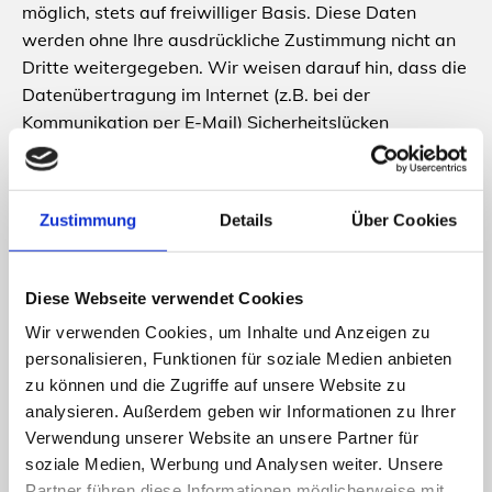
möglich, stets auf freiwilliger Basis. Diese Daten
werden ohne Ihre ausdrückliche Zustimmung nicht an
Dritte weitergegeben. Wir weisen darauf hin, dass die
Datenübertragung im Internet (z.B. bei der
Kommunikation per E-Mail) Sicherheitslücken
aufweisen kann. Ein lückenloser Schutz der Daten vor
dem Zugriff durch Dritte ist nicht möglich. Der Nutzung
von im Rahmen der Impressumspflicht veröffentlichten
Zustimmung
Details
Über Cookies
Kontaktdaten durch Dritte zur Übersendung von nicht
ausdrücklich angeforderter Werbung und
Informationsmaterialien wird hiermit ausdrücklich
Diese Webseite verwendet Cookies
widersprochen. Die Betreiber der Seiten behalten sich
Wir verwenden Cookies, um Inhalte und Anzeigen zu
ausdrücklich rechtliche Schritte im Falle der
personalisieren, Funktionen für soziale Medien anbieten
unverlangten Zusendung von Werbeinformationen,
zu können und die Zugriffe auf unsere Website zu
etwa durch Spam-Mails, vor.
analysieren. Außerdem geben wir Informationen zu Ihrer
Verwendung unserer Website an unsere Partner für
Google Analytics / Datenschutz
soziale Medien, Werbung und Analysen weiter. Unsere
Diese Website benutzt zu Statistikzwecken die
Partner führen diese Informationen möglicherweise mit